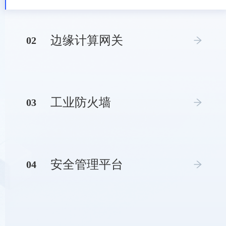
边缘计算网关
0
2
工业防火墙
0
3
安全管理平台
0
4