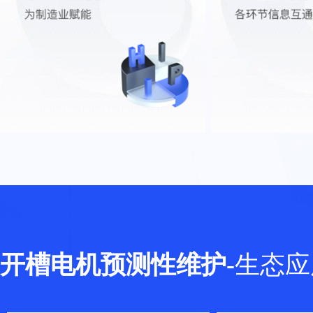
开槽电机预测性维护
-
生态应