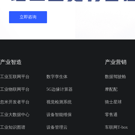
立即咨询
产业智造
产业营销
工业互联网平台
数字孪生体
数据驾驶舱
工业物联网平台
5G边缘计算器
摩配配
忽米开发者平台
视觉检测系统
骑士星球
工业大数据中心
设备智能维保
零售通
工业知识图谱
设备管理云
车联网T-box