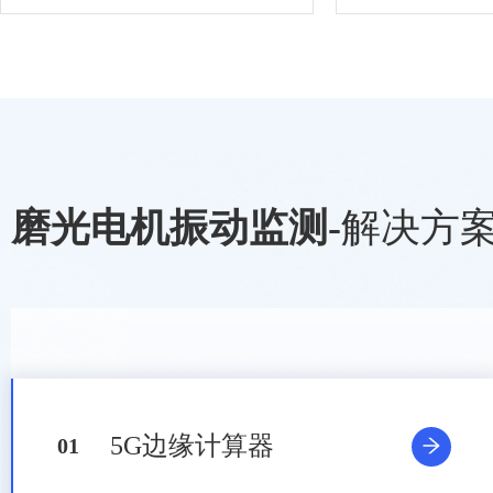
磨光电机振动监测
-
解决方
5G边缘计算器
0
1