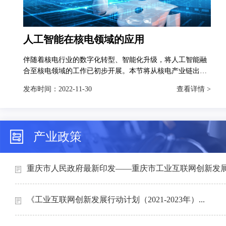
人工智能在核电领域的应用
伴随着核电行业的数字化转型、智能化升级，将人工智能融
合至核电领域的工作已初步开展。本节将从核电产业链出
发，分别对人工智能技术在智慧矿山、智能设计、智能制造
发布时间：
2022-11-30
查看详情 >
和智能运维4个场景下的典型应用进行介绍。
产业政策
重庆市人民政府最新印发——重庆市工业互联网创新发展行
《工业互联网创新发展行动计划（2021-2023年）...