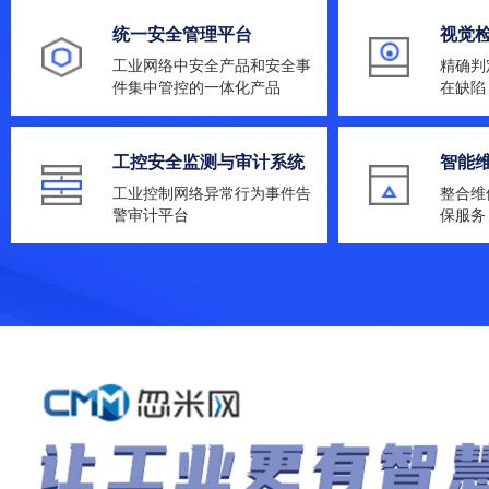
统一安全管理平台
视觉
工业网络中安全产品和安全事
精确判
件集中管控的一体化产品
在缺陷
工控安全监测与审计系统
智能
工业控制网络异常行为事件告
整合维
警审计平台
保服务