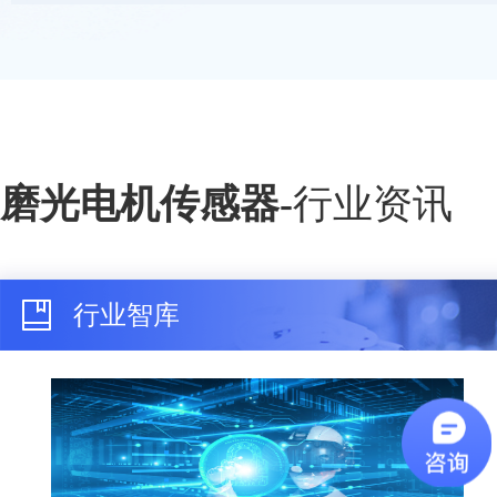
磨光电机传感器
-
行业资讯
行业智库