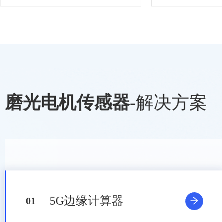
磨光电机传感器
-
解决方案
5G边缘计算器
0
1