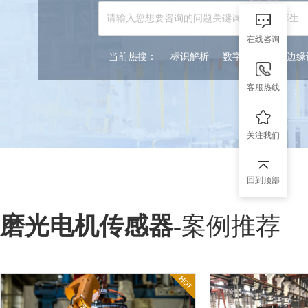
在线咨询
当前热搜：
标识解析
数字孪生
5G边
客服热线
关注我们
回到顶部
磨光电机传感器
-
案例推荐