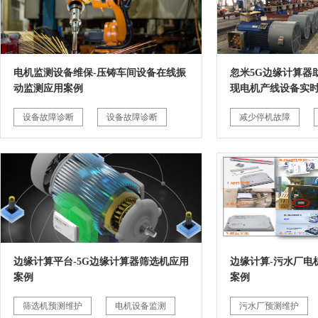
电机监测设备维保-压铸车间设备在线振
忽米5G边缘计算器
动监测应用案例
现电机产线设备实
设备故障诊断
设备故障诊断
减少停机故障
边缘计算平台-5G边缘计算器筛选机应用
边缘计算-污水厂电
案例
案例
筛选机预测维护
电机设备监测
污水厂预测维护