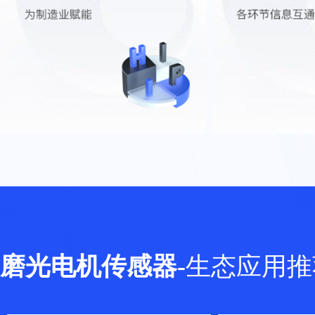
磨光电机传感器
-
生态应用推