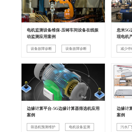
电机监测设备维保-压铸车间设备在线振
忽米5
动监测应用案例
现电机
设备故障诊断
设备故障诊断
减少停
边缘计算平台-5G边缘计算器筛选机应用
边缘计
案例
案例
筛选机预测维护
电机设备监测
污水厂