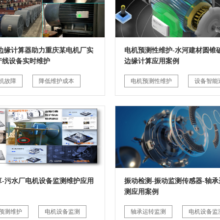
G边缘计算器助力重庆某电机厂实
电机预测性维护-水河建材圆锥破
产线设备实时维护
边缘计算应用案例
机故障
降低维护成本
电机预测性维护
设备智能
算-污水厂电机设备监测维护应用
振动检测-振动监测传感器-轴承
测应用案例
预测维护
电机设备监测
轴承运转监测
电机设备监