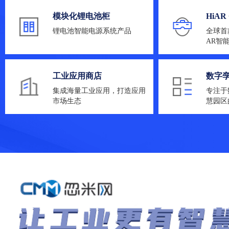
模块化锂电池柜
HiAR
锂电池智能电源系统产品
全球首
AR智
工业应用商店
数字
集成海量工业应用，打造应用
专注于
市场生态
慧园区