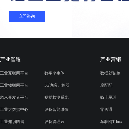
立即咨询
产业智造
产业营销
工业互联网平台
数字孪生体
数据驾驶舱
工业物联网平台
5G边缘计算器
摩配配
忽米开发者平台
视觉检测系统
骑士星球
工业大数据中心
设备智能维保
零售通
工业知识图谱
设备管理云
车联网T-box