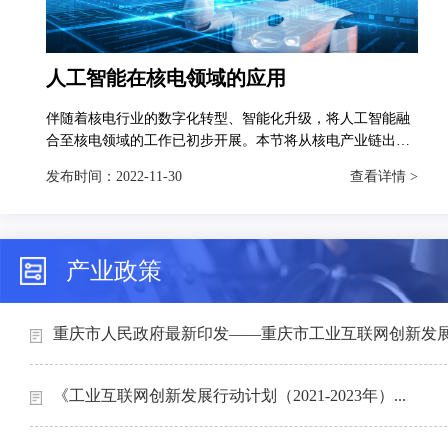
人工智能在核电领域的应用
伴随着核电行业的数字化转型、智能化升级，将人工智能融
合至核电领域的工作已初步开展。本节将从核电产业链出
发，分别对人工智能技术在智慧矿山、智能设计、智能制造
发布时间：
2022-11-30
查看详情 >
和智能运维4个场景下的典型应用进行介绍。
产业政策
重庆市人民政府最新印发——重庆市工业互联网创新发展行
《工业互联网创新发展行动计划（2021-2023年）...