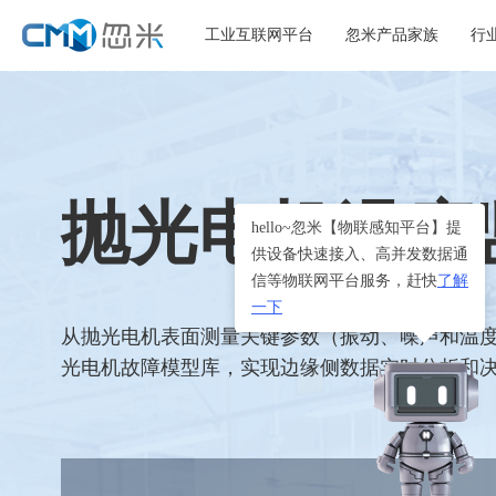
工业互联网平台
忽米产品家族
行
抛光电机温度
hello~忽米【物联感知平台】提
供设备快速接入、高并发数据通
信等物联网平台服务，赶快
了解
一下
从抛光电机表面测量关键参数（振动、噪声和温度
光电机故障模型库，实现边缘侧数据实时分析和