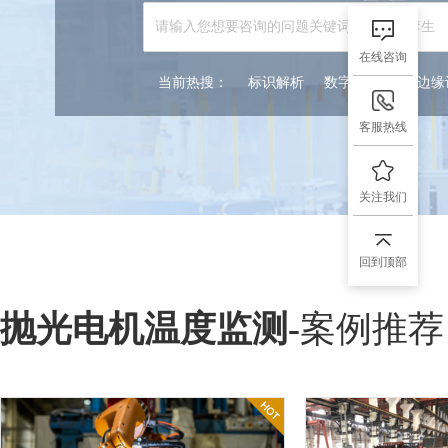
在线咨询
当前热搜：
标识解析
数字孪生
5G边
客服热线
关注我们
回到顶部
抛光电机温度监测
-
案例推荐