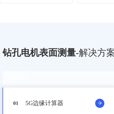
钻孔电机表面测量
-
解决方
5G边缘计算器
0
1