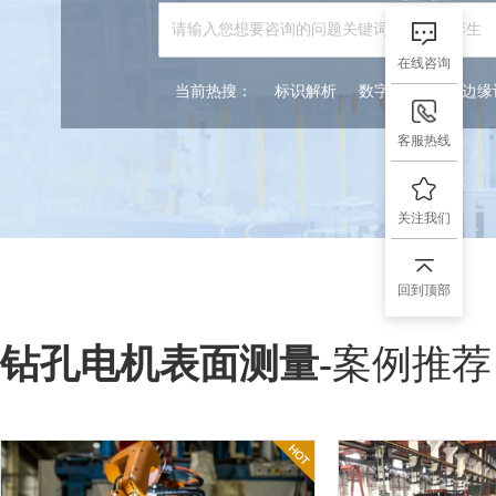
在线咨询
当前热搜：
标识解析
数字孪生
5G边
客服热线
关注我们
回到顶部
钻孔电机表面测量
-
案例推荐