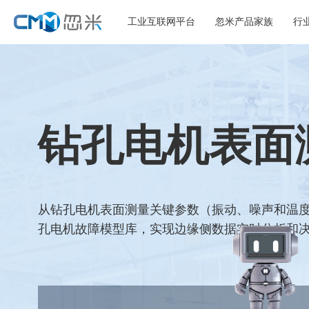
工业互联网平台
忽米产品家族
行
钻孔电机表面
从钻孔电机表面测量关键参数（振动、噪声和温度
孔电机故障模型库，实现边缘侧数据实时分析和