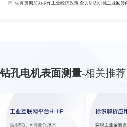
认真贯彻加力振作工业经济政策 全力巩固机械工业回升向.
钻孔电机表面测量
-
相关推荐