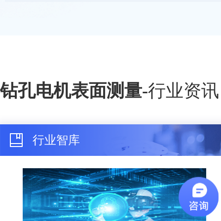
钻孔电机表面测量
-
行业资讯
行业智库