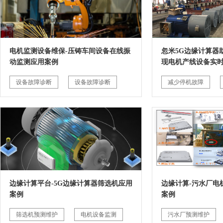
电机监测设备维保-压铸车间设备在线振
忽米5G边缘计算器
动监测应用案例
现电机产线设备实
设备故障诊断
设备故障诊断
减少停机故障
边缘计算平台-5G边缘计算器筛选机应用
边缘计算-污水厂电
案例
案例
筛选机预测维护
电机设备监测
污水厂预测维护