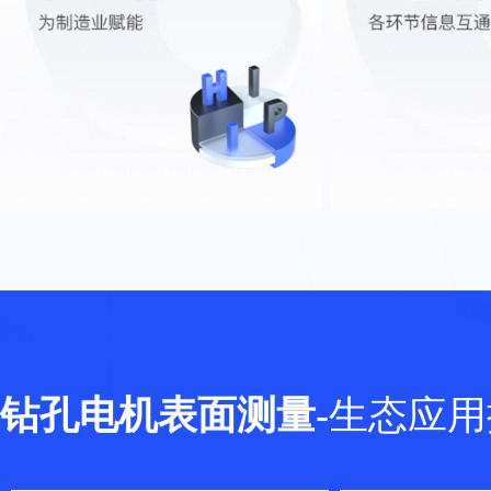
钻孔电机表面测量
-
生态应用