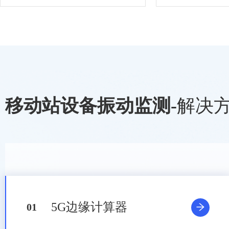
移动站设备振动监测
-
解决
5G边缘计算器
0
1