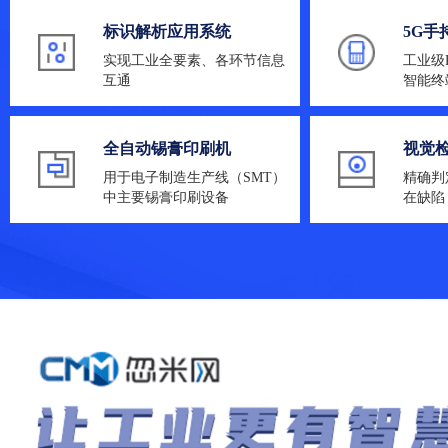
标识解析应用系统
5G手
实现工业全要素、各环节信息
工业级
互通
智能终
全自动锡膏印刷机
视觉
用于电子制造生产线（SMT）
精确判
中主要锡膏印刷设备
在缺陷