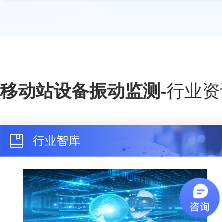
移动站设备振动监测
-
行业资
行业智库