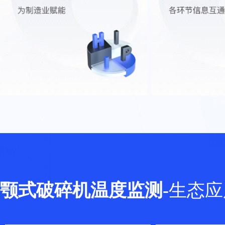
颚式破碎机温度监测
-
生态应