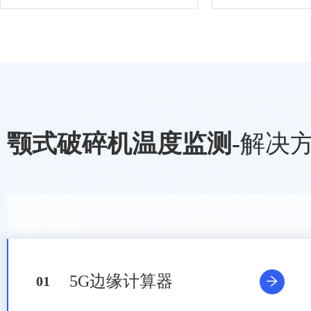
颚式破碎机温度监测
-
解决
5G边缘计算器
0
1