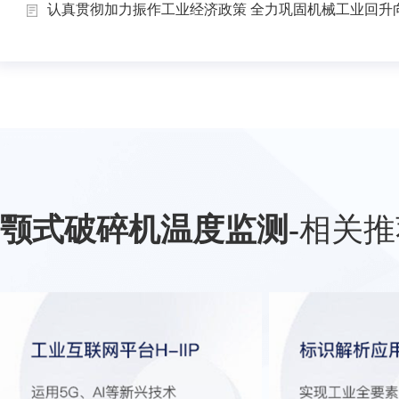
认真贯彻加力振作工业经济政策 全力巩固机械工业回升向.
颚式破碎机温度监测
-
相关推