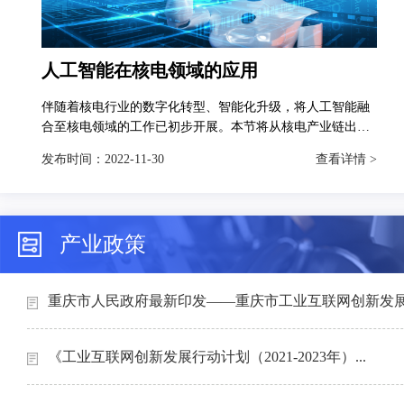
人工智能在核电领域的应用
伴随着核电行业的数字化转型、智能化升级，将人工智能融
合至核电领域的工作已初步开展。本节将从核电产业链出
发，分别对人工智能技术在智慧矿山、智能设计、智能制造
发布时间：
2022-11-30
查看详情 >
和智能运维4个场景下的典型应用进行介绍。
产业政策
重庆市人民政府最新印发——重庆市工业互联网创新发展行
《工业互联网创新发展行动计划（2021-2023年）...