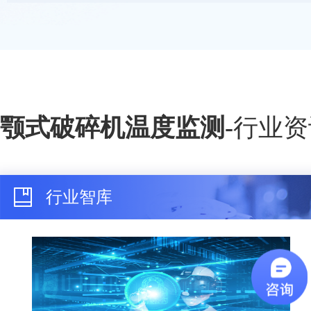
颚式破碎机温度监测
-
行业资
行业智库