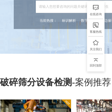
在线咨询
当前热搜：
标识解析
数字孪生
5G边
客服热线
关注我们
回到顶部
破碎筛分设备检测
-
案例推荐