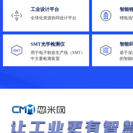
工业设计平台
智能
全球化资源协同设计平台
锂电池
SMT光学检测仪
智能
用于电子制造生产线（SMT）
基于深
中主要检测装置
的智能