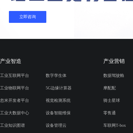
立即咨询
产业智造
产业营销
工业互联网平台
数字孪生体
数据驾驶舱
工业物联网平台
5G边缘计算器
摩配配
忽米开发者平台
视觉检测系统
骑士星球
工业大数据中心
设备智能维保
零售通
工业知识图谱
设备管理云
车联网T-box