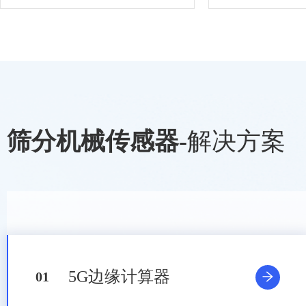
筛分机械传感器
-
解决方案
5G边缘计算器
0
1