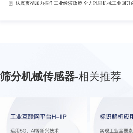
认真贯彻加力振作工业经济政策 全力巩固机械工业回升向.
筛分机械传感器
-
相关推荐