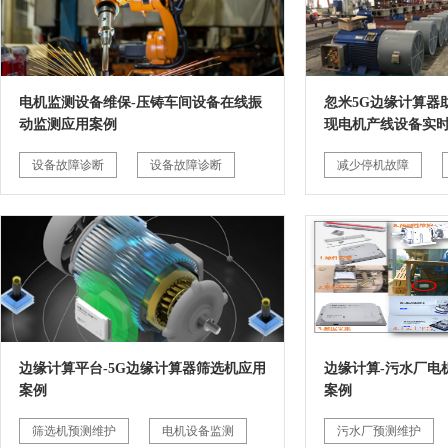
电机监测设备维保-压铸车间设备在线振
忽米5G边缘计算器
动监测应用案例
现电机产线设备实
设备故障诊断
设备故障诊断
减少停机故障
边缘计算平台-5G边缘计算器筛选机应用
边缘计算-污水厂电
案例
案例
筛选机预测维护
电机设备监测
污水厂预测维护