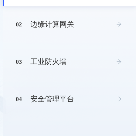
边缘计算网关
0
2
工业防火墙
0
3
安全管理平台
0
4