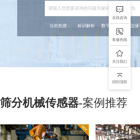
在线咨询
当前热搜：
标识解析
数字孪生
5G边
客服热线
关注我们
回到顶部
筛分机械传感器
-
案例推荐