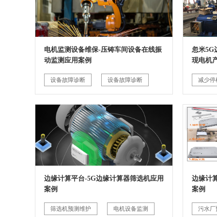
电机监测设备维保-压铸车间设备在线振
忽米5
动监测应用案例
现电机
设备故障诊断
设备故障诊断
减少停
边缘计算平台-5G边缘计算器筛选机应用
边缘计
案例
案例
筛选机预测维护
电机设备监测
污水厂