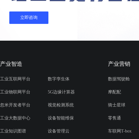
立即咨询
产业智造
产业营销
工业互联网平台
数字孪生体
数据驾驶舱
工业物联网平台
5G边缘计算器
摩配配
忽米开发者平台
视觉检测系统
骑士星球
工业大数据中心
设备智能维保
零售通
工业知识图谱
设备管理云
车联网T-box