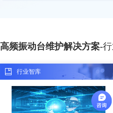
高频振动台维护解决方案
-
行
行业智库