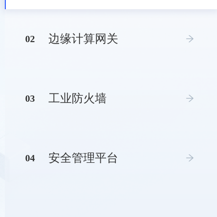
边缘计算网关
0
2
工业防火墙
0
3
安全管理平台
0
4