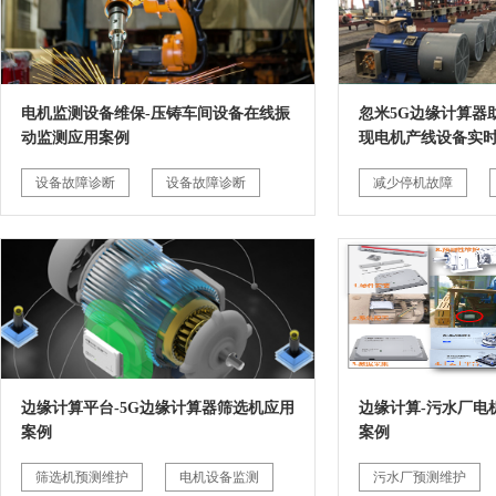
电机监测设备维保-压铸车间设备在线振
忽米5G边缘计算器
动监测应用案例
现电机产线设备实
设备故障诊断
设备故障诊断
减少停机故障
边缘计算平台-5G边缘计算器筛选机应用
边缘计算-污水厂电
案例
案例
筛选机预测维护
电机设备监测
污水厂预测维护