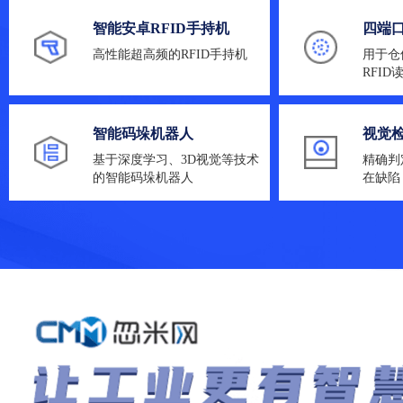
智能安卓RFID手持机
四端
高性能超高频的RFID手持机
用于仓
RFID
智能码垛机器人
视觉
基于深度学习、3D视觉等技术
精确判
的智能码垛机器人
在缺陷