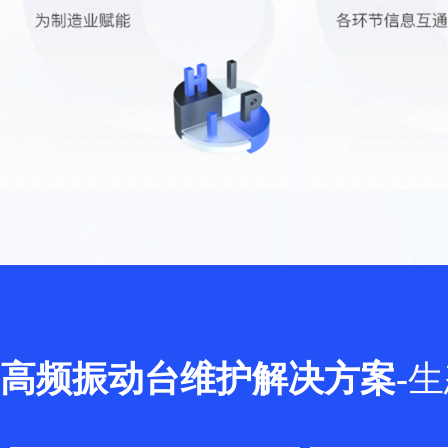
高频振动台维护解决方案
-
生