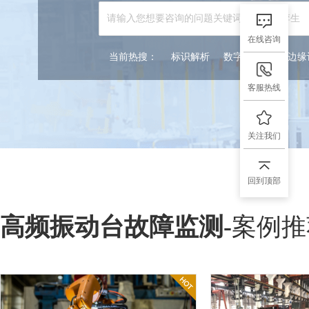
在线咨询
当前热搜：
标识解析
数字孪生
5G边
客服热线
关注我们
回到顶部
高频振动台故障监测
-
案例推