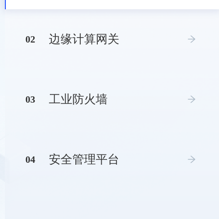
边缘计算网关
0
2
工业防火墙
0
3
安全管理平台
0
4