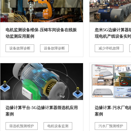
电机监测设备维保-压铸车间设备在线振
忽米5G边缘计算器
动监测应用案例
现电机产线设备实
设备故障诊断
设备故障诊断
减少停机故障
边缘计算平台-5G边缘计算器筛选机应用
边缘计算-污水厂电
案例
案例
筛选机预测维护
电机设备监测
污水厂预测维护