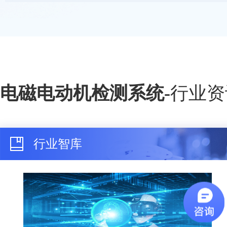
电磁电动机检测系统
-
行业资
行业智库