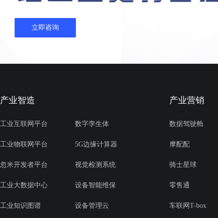
立即咨询
产业智造
产业营销
工业互联网平台
数字孪生体
数据驾驶舱
工业物联网平台
5G边缘计算器
摩配配
忽米开发者平台
视觉检测系统
骑士星球
工业大数据中心
设备智能维保
零售通
工业知识图谱
设备管理云
车联网T-box