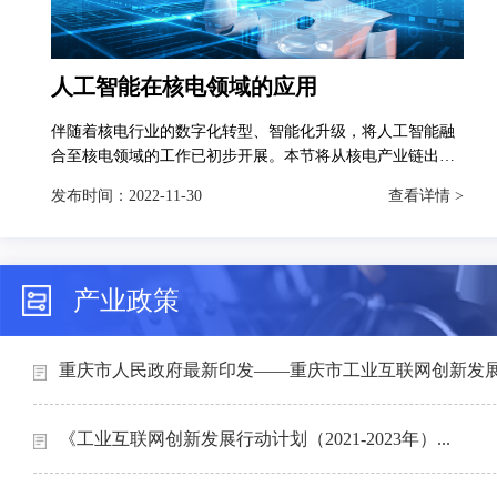
人工智能在核电领域的应用
伴随着核电行业的数字化转型、智能化升级，将人工智能融
合至核电领域的工作已初步开展。本节将从核电产业链出
发，分别对人工智能技术在智慧矿山、智能设计、智能制造
发布时间：
2022-11-30
查看详情 >
和智能运维4个场景下的典型应用进行介绍。
产业政策
重庆市人民政府最新印发——重庆市工业互联网创新发展行
《工业互联网创新发展行动计划（2021-2023年）...