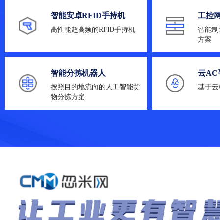
智能安卓RFID手持机
工控
高性能超高频的RFID手持机
智能制
方案
智能分拣机器人
云AC
按照目的地流向的人工智能货
基于云
物分拣方案