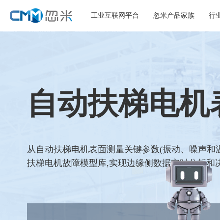
工业互联网平台
忽米产品家族
行
自动扶梯电机
从自动扶梯电机表面测量关键参数(振动、噪声和温
扶梯电机故障模型库,实现边缘侧数据实时分析和