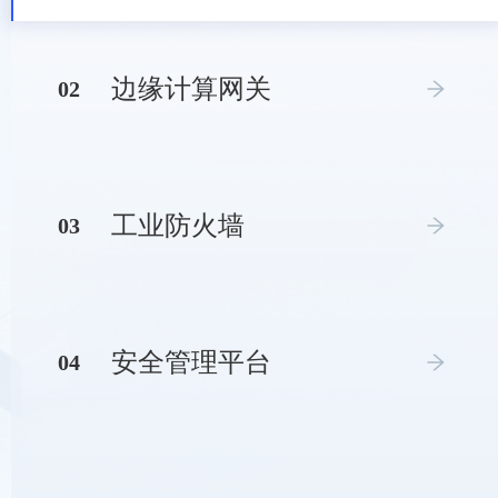
边缘计算网关
0
2
工业防火墙
0
3
安全管理平台
0
4