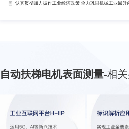
认真贯彻加力振作工业经济政策 全力巩固机械工业回升向.
自动扶梯电机表面测量
-
相关