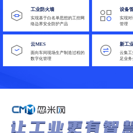
工业防火墙
设备
实现基于白名单思想的工控网
实现对
络边界安全防护产品
管理
云MES
新工
面向车间现场生产制造过程的
云集工
数字化管理
足业务