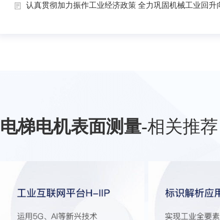
认真贯彻加力振作工业经济政策 全力巩固机械工业回升向.
电梯电机表面测量
-
相关推荐