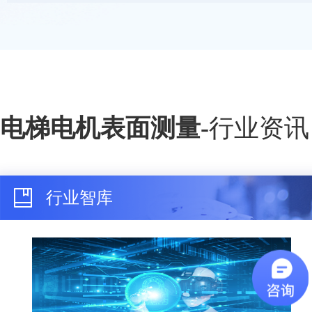
电梯电机表面测量
-
行业资讯
行业智库