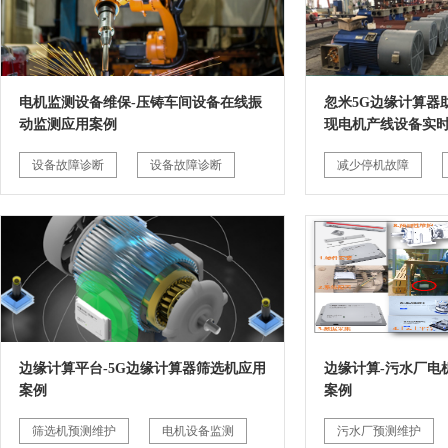
电机监测设备维保-压铸车间设备在线振
忽米5G边缘计算器
动监测应用案例
现电机产线设备实
设备故障诊断
设备故障诊断
减少停机故障
边缘计算平台-5G边缘计算器筛选机应用
边缘计算-污水厂电
案例
案例
筛选机预测维护
电机设备监测
污水厂预测维护