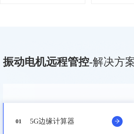
振动电机远程管控
-
解决方
5G边缘计算器
0
1