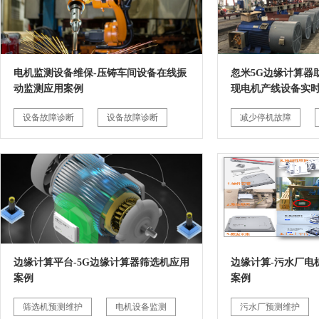
电机监测设备维保-压铸车间设备在线振
忽米5G边缘计算器
动监测应用案例
现电机产线设备实
设备故障诊断
设备故障诊断
减少停机故障
边缘计算平台-5G边缘计算器筛选机应用
边缘计算-污水厂电
案例
案例
筛选机预测维护
电机设备监测
污水厂预测维护