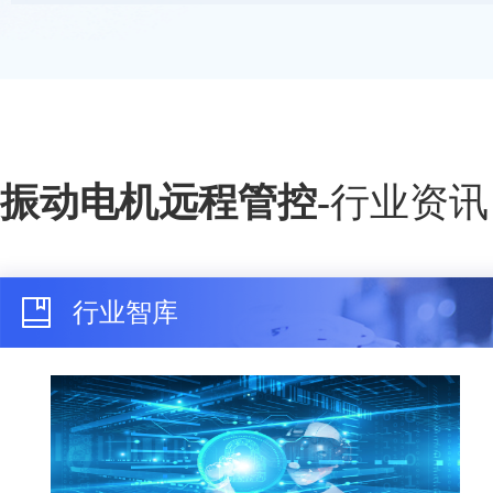
振动电机远程管控
-
行业资讯
行业智库