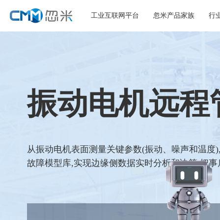
工业互联网平台
忽米产品家族
行
振动电机远程
从振动电机表面测量关键参数(振动、噪声和温度)
故障模型库,实现边缘侧数据实时分析和决策,把