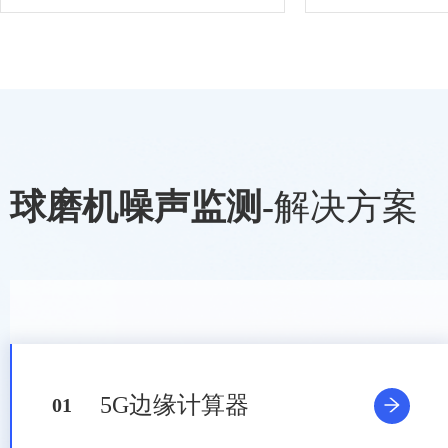
球磨机噪声监测
-
解决方案
5G边缘计算器
0
1