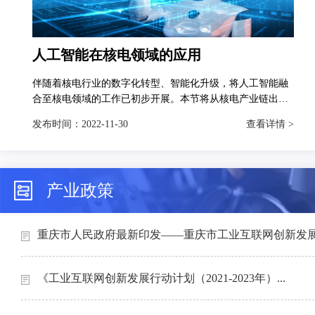
人工智能在核电领域的应用
伴随着核电行业的数字化转型、智能化升级，将人工智能融
合至核电领域的工作已初步开展。本节将从核电产业链出
发，分别对人工智能技术在智慧矿山、智能设计、智能制造
发布时间：
2022-11-30
查看详情 >
和智能运维4个场景下的典型应用进行介绍。
产业政策
重庆市人民政府最新印发——重庆市工业互联网创新发展行
《工业互联网创新发展行动计划（2021-2023年）...