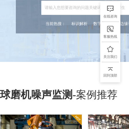
在线咨询
当前热搜：
标识解析
数字孪生
5G边
客服热线
关注我们
回到顶部
球磨机噪声监测
-
案例推荐