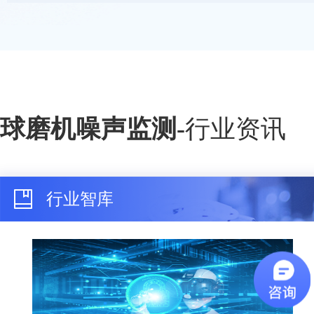
球磨机噪声监测
-
行业资讯
行业智库