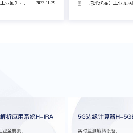
业回升向...
【忽米优品】工业互联网
2022-11-29