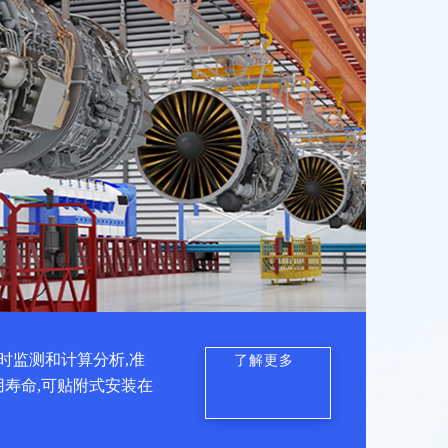
时监测和计算分析,准
了解更多
用寿命,可贴附式安装在