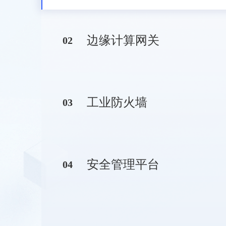
边缘计算网关
0
2
工业防火墙
0
3
安全管理平台
0
4