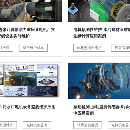
G边缘计算器助力重庆某电机厂实
电机预测性维护-水河建材圆锥破
产线设备实时维护
边缘计算应用案例
机故障
降低维护成本
电机预测性维护
设备智能
算-污水厂电机设备监测维护应用
振动检测-振动监测传感器-轴承
测应用案例
预测维护
电机设备监测
轴承运转监测
电机设备监