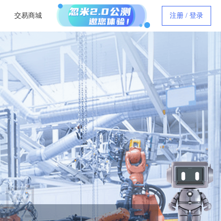
交易商城
注册 / 登录