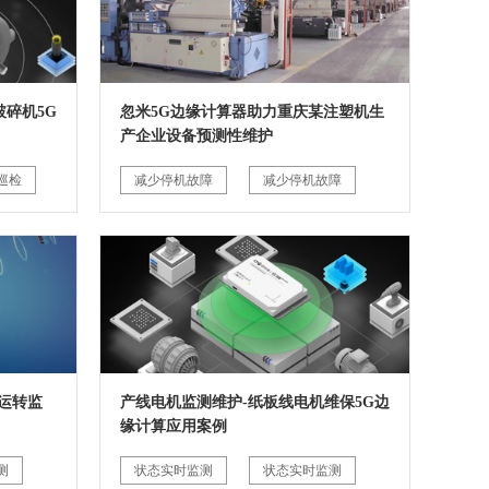
碎机5G
忽米5G边缘计算器助力重庆某注塑机生
产企业设备预测性维护
巡检
减少停机故障
减少停机故障
运转监
产线电机监测维护-纸板线电机维保5G边
缘计算应用案例
测
状态实时监测
状态实时监测