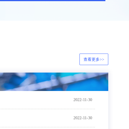
查看更多>>
2022-11-30
2022-11-30