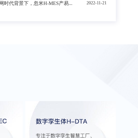
时代背景下，忽米H-MES产易...
2022-11-21