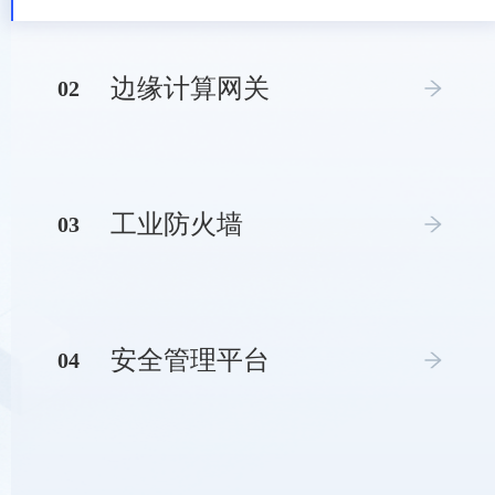
边缘计算网关
0
2
工业防火墙
0
3
安全管理平台
0
4