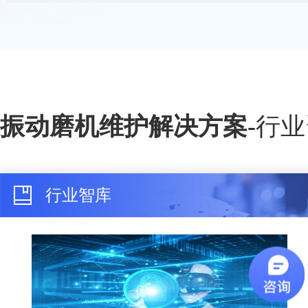
振动磨机维护解决方案
-
行业
行业智库