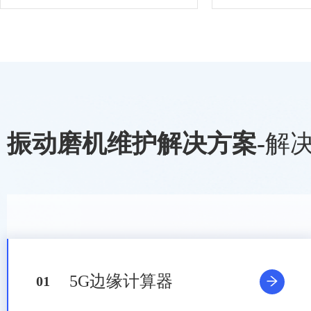
振动磨机维护解决方案
-
解
5G边缘计算器
0
1