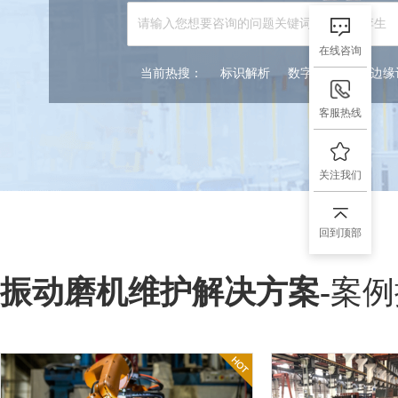
在线咨询
当前热搜：
标识解析
数字孪生
5G边
客服热线
关注我们
回到顶部
振动磨机维护解决方案
-
案例