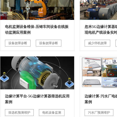
电机监测设备维保-压铸车间设备在线振
忽米5G边缘计算器
动监测应用案例
现电机产线设备实
设备故障诊断
设备故障诊断
减少停机故障
边缘计算平台-5G边缘计算器筛选机应用
边缘计算-污水厂电
案例
案例
筛选机预测维护
电机设备监测
污水厂预测维护