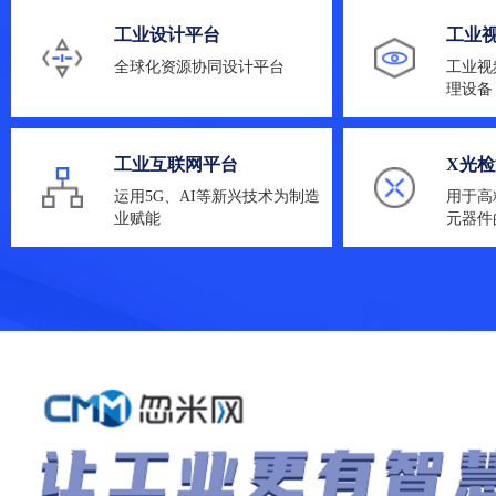
工业设计平台
工业
全球化资源协同设计平台
工业视
理设备
工业互联网平台
X光
运用5G、AI等新兴技术为制造
用于高
业赋能
元器件