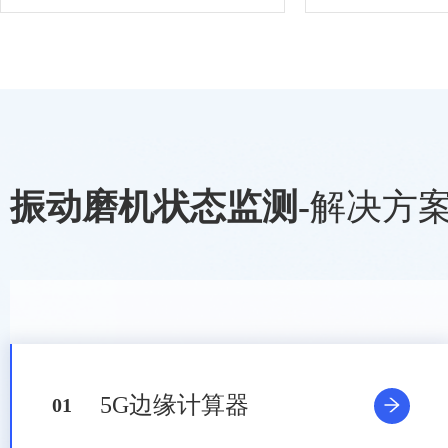
振动磨机状态监测
-
解决方
5G边缘计算器
0
1