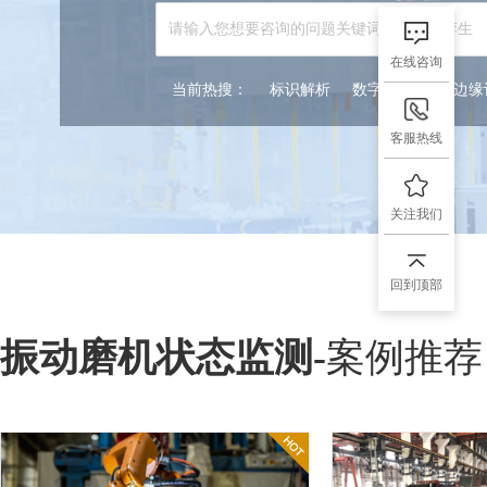
在线咨询
当前热搜：
标识解析
数字孪生
5G边
客服热线
关注我们
回到顶部
振动磨机状态监测
-
案例推荐