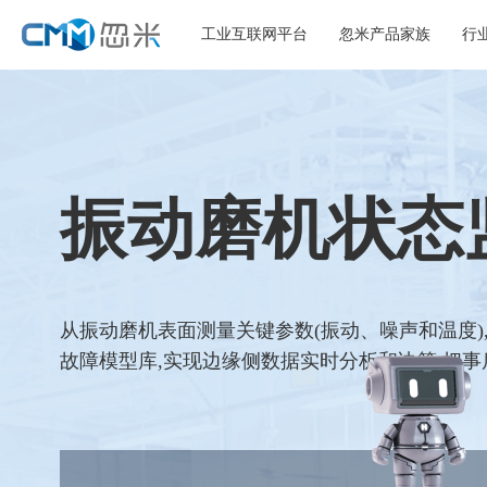
工业互联网平台
忽米产品家族
行
振动磨机状态
从振动磨机表面测量关键参数(振动、噪声和温度)
故障模型库,实现边缘侧数据实时分析和决策,把