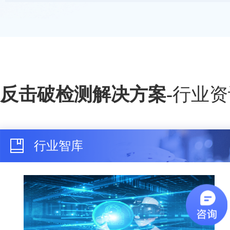
反击破检测解决方案
-
行业资
行业智库