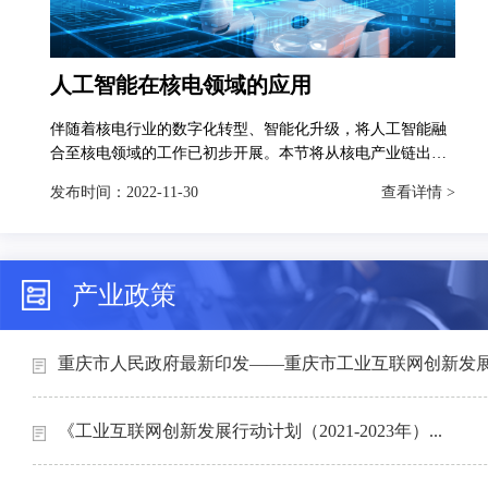
人工智能在核电领域的应用
伴随着核电行业的数字化转型、智能化升级，将人工智能融
合至核电领域的工作已初步开展。本节将从核电产业链出
发，分别对人工智能技术在智慧矿山、智能设计、智能制造
发布时间：
2022-11-30
查看详情 >
和智能运维4个场景下的典型应用进行介绍。
产业政策
重庆市人民政府最新印发——重庆市工业互联网创新发展行
《工业互联网创新发展行动计划（2021-2023年）...