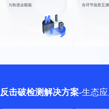
反击破检测解决方案
-
生态应