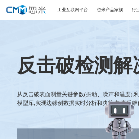
工业互联网平台
忽米产品家族
行
反击破检测解
从反击破表面测量关键参数(振动、噪声和温度),
模型库,实现边缘侧数据实时分析和决策,把事后