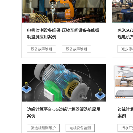
电机监测设备维保-压铸车间设备在线振
忽米5
动监测应用案例
现电机
设备故障诊断
设备故障诊断
减少停
边缘计算平台-5G边缘计算器筛选机应用
边缘计
案例
案例
筛选机预测维护
电机设备监测
污水厂