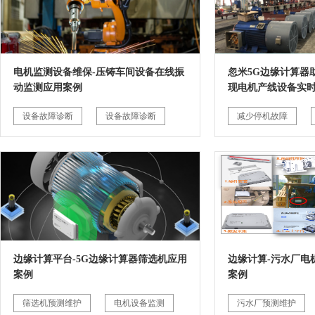
电机监测设备维保-压铸车间设备在线振
忽米5G边缘计算器
动监测应用案例
现电机产线设备实
设备故障诊断
设备故障诊断
减少停机故障
边缘计算平台-5G边缘计算器筛选机应用
边缘计算-污水厂电
案例
案例
筛选机预测维护
电机设备监测
污水厂预测维护