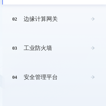
边缘计算网关
0
2
工业防火墙
0
3
安全管理平台
0
4