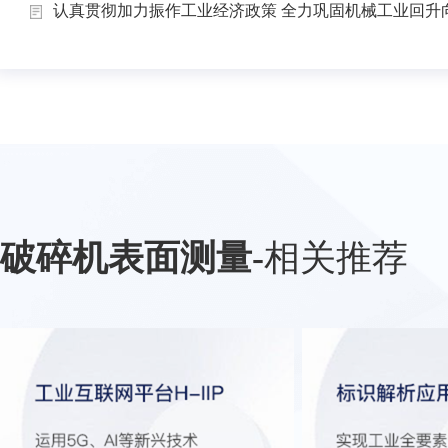
认真贯彻加力振作工业经济政策 全力巩固机械工业回升向.
破碎机表面测量
-
相关推荐