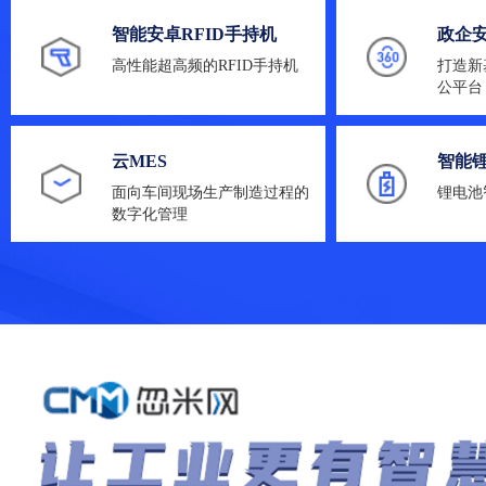
智能安卓RFID手持机
政企
高性能超高频的RFID手持机
打造新
公平台
云MES
智能
面向车间现场生产制造过程的
锂电池
数字化管理