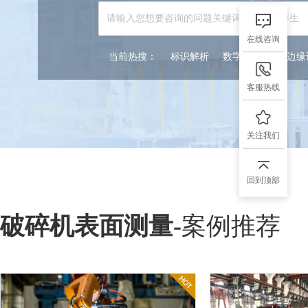
在线咨询
当前热搜：
标识解析
数字孪生
5G边
客服热线
关注我们
回到顶部
破碎机表面测量
-
案例推荐