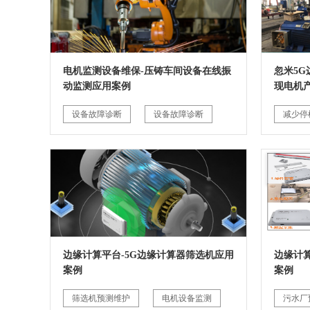
电机监测设备维保-压铸车间设备在线振
忽米5
动监测应用案例
现电机
设备故障诊断
设备故障诊断
减少停
边缘计算平台-5G边缘计算器筛选机应用
边缘计
案例
案例
筛选机预测维护
电机设备监测
污水厂