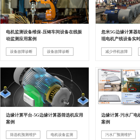
电机监测设备维保-压铸车间设备在线振
忽米5G边缘计算器
动监测应用案例
现电机产线设备实
设备故障诊断
设备故障诊断
减少停机故障
边缘计算平台-5G边缘计算器筛选机应用
边缘计算-污水厂电
案例
案例
筛选机预测维护
电机设备监测
污水厂预测维护