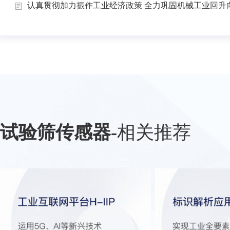
认真贯彻加力振作工业经济政策 全力巩固机械工业回升向.
试验筛传感器
-
相关推荐