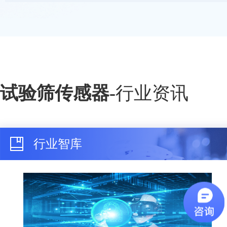
试验筛传感器
-
行业资讯
行业智库