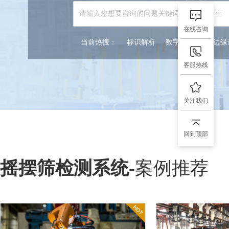
在线咨询
当前热搜：
标识解析
数字孪生
5G边
客服热线
关注我们
回到顶部
摇摆筛检测系统
-
案例推荐