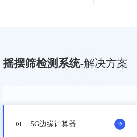
摇摆筛检测系统
-
解决方案
5G边缘计算器
0
1