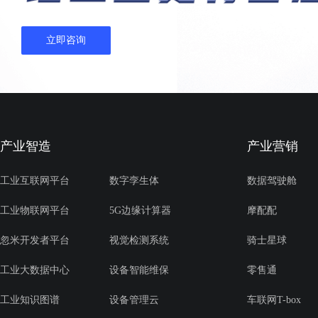
立即咨询
产业智造
产业营销
工业互联网平台
数字孪生体
数据驾驶舱
工业物联网平台
5G边缘计算器
摩配配
忽米开发者平台
视觉检测系统
骑士星球
工业大数据中心
设备智能维保
零售通
工业知识图谱
设备管理云
车联网T-box