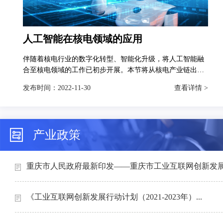
人工智能在核电领域的应用
伴随着核电行业的数字化转型、智能化升级，将人工智能融
合至核电领域的工作已初步开展。本节将从核电产业链出
发，分别对人工智能技术在智慧矿山、智能设计、智能制造
发布时间：
2022-11-30
查看详情 >
和智能运维4个场景下的典型应用进行介绍。
产业政策
重庆市人民政府最新印发——重庆市工业互联网创新发展行
《工业互联网创新发展行动计划（2021-2023年）...