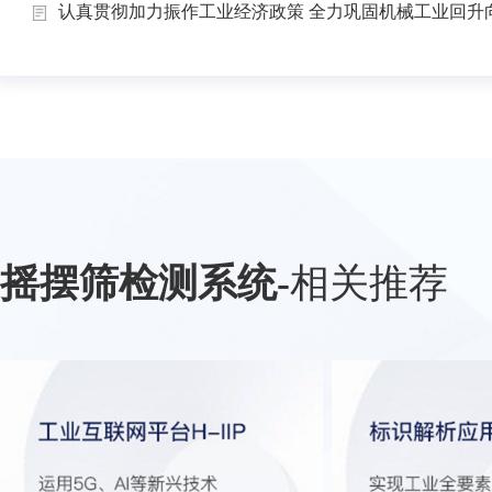
认真贯彻加力振作工业经济政策 全力巩固机械工业回升向.
摇摆筛检测系统
-
相关推荐