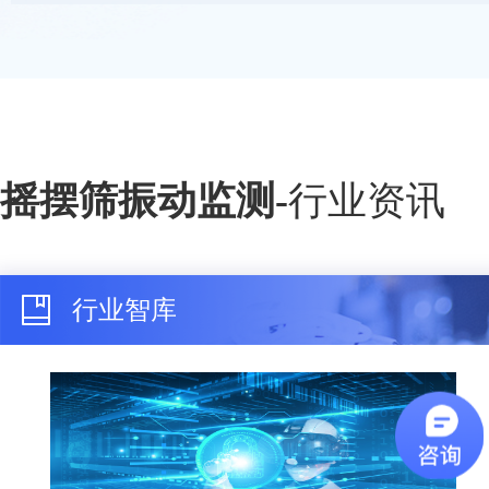
摇摆筛振动监测
-
行业资讯
行业智库