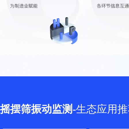
摇摆筛振动监测
-
生态应用推