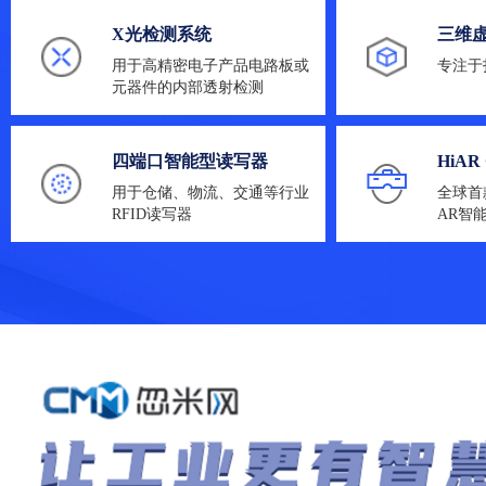
X光检测系统
三维
用于高精密电子产品电路板或
专注于
元器件的内部透射检测
四端口智能型读写器
HiAR
用于仓储、物流、交通等行业
全球首
RFID读写器
AR智