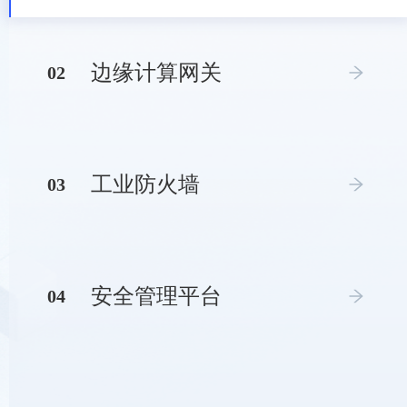
边缘计算网关
0
2
工业防火墙
0
3
安全管理平台
0
4