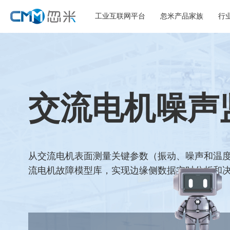
工业互联网平台
忽米产品家族
行
交流电机噪声
从交流电机表面测量关键参数（振动、噪声和温度
流电机故障模型库，实现边缘侧数据实时分析和