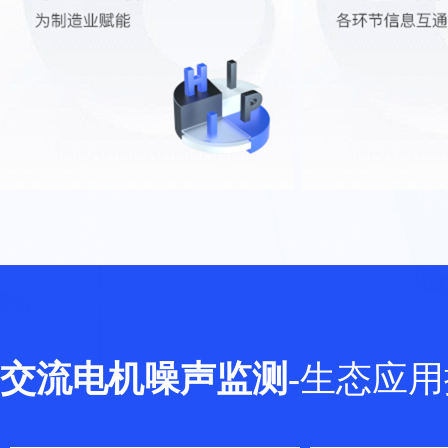
交流电机噪声监测
-
生态应用