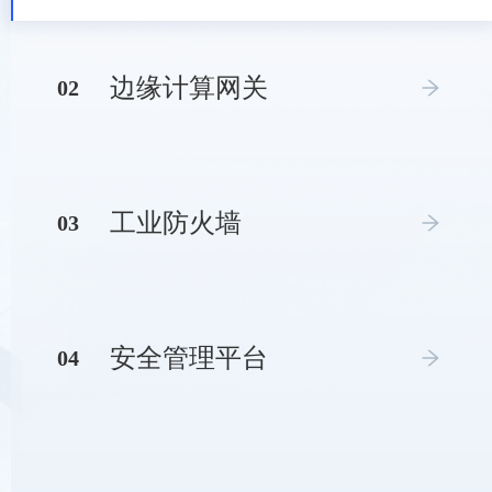
边缘计算网关
0
2
工业防火墙
0
3
安全管理平台
0
4