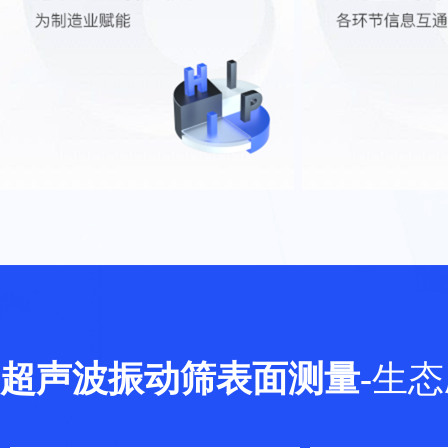
超声波振动筛表面测量
-
生态