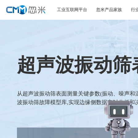
工业互联网平台
忽米产品家族
行
超声波振动筛
从超声波振动筛表面测量关键参数(振动、噪声和温
波振动筛故障模型库,实现边缘侧数据实时分析和