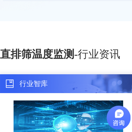
直排筛温度监测
-
行业资讯
行业智库