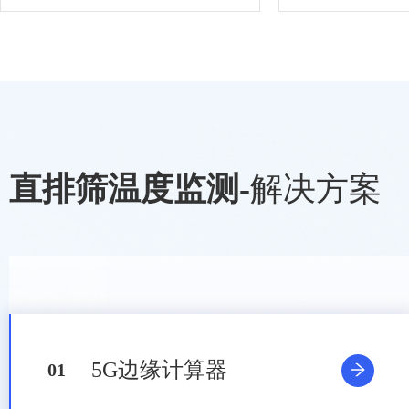
直排筛温度监测
-
解决方案
5G边缘计算器
0
1