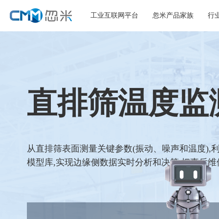
工业互联网平台
忽米产品家族
行
直排筛温度监
从直排筛表面测量关键参数(振动、噪声和温度),
模型库,实现边缘侧数据实时分析和决策,把事后