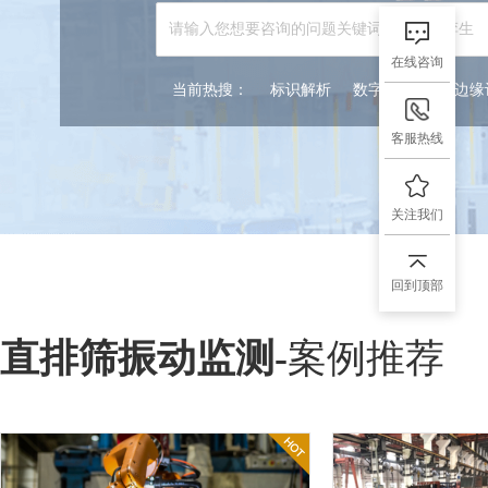
在线咨询
当前热搜：
标识解析
数字孪生
5G边
客服热线
关注我们
回到顶部
直排筛振动监测
-
案例推荐