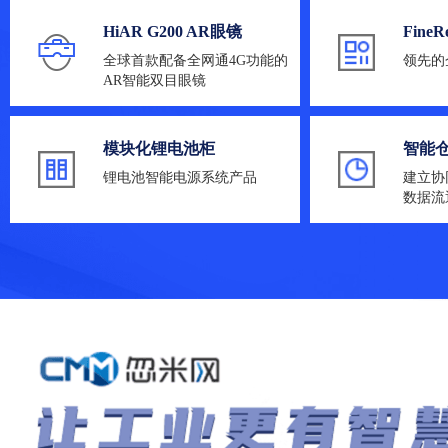
HiAR G200 AR眼镜
FineR
全球首款配备全网通4G功能的
领先的
AR智能双目眼镜
模块化锂电池柜
智能
锂电池智能电源系统产品
建立协
数据流