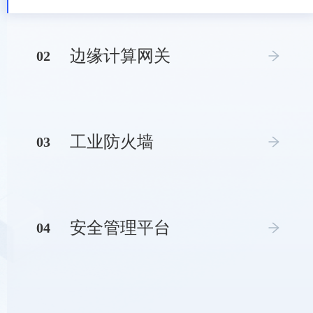
边缘计算网关
0
2
工业防火墙
0
3
安全管理平台
0
4