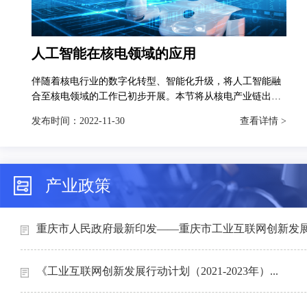
人工智能在核电领域的应用
伴随着核电行业的数字化转型、智能化升级，将人工智能融
合至核电领域的工作已初步开展。本节将从核电产业链出
发，分别对人工智能技术在智慧矿山、智能设计、智能制造
发布时间：
2022-11-30
查看详情 >
和智能运维4个场景下的典型应用进行介绍。
产业政策
重庆市人民政府最新印发——重庆市工业互联网创新发展行
《工业互联网创新发展行动计划（2021-2023年）...