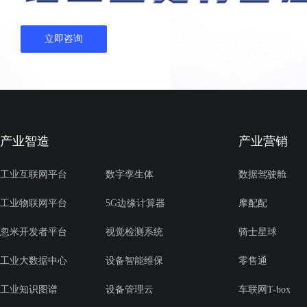
立即咨询
产业智造
产业营销
工业互联网平台
数字孪生体
数据驾驶舱
工业物联网平台
5G边缘计算器
摩配配
忽米开发者平台
视觉检测系统
骑士星球
工业大数据中心
设备智能维保
零售通
工业知识图谱
设备管理云
车联网T-box