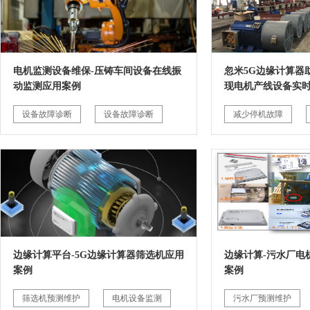
电机监测设备维保-压铸车间设备在线振
忽米5G边缘计算器
动监测应用案例
现电机产线设备实
设备故障诊断
设备故障诊断
减少停机故障
边缘计算平台-5G边缘计算器筛选机应用
边缘计算-污水厂电
案例
案例
筛选机预测维护
电机设备监测
污水厂预测维护