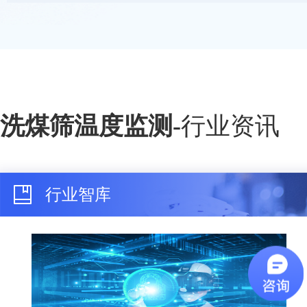
洗煤筛温度监测
-
行业资讯
行业智库