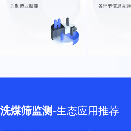
洗煤筛监测
-
生态应用推荐