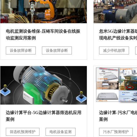
电机监测设备维保-压铸车间设备在线振
忽米5G边缘计算器
动监测应用案例
现电机产线设备实
设备故障诊断
设备故障诊断
减少停机故障
边缘计算平台-5G边缘计算器筛选机应用
边缘计算-污水厂电
案例
案例
筛选机预测维护
电机设备监测
污水厂预测维护