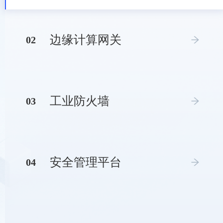
边缘计算网关
0
2
工业防火墙
0
3
安全管理平台
0
4