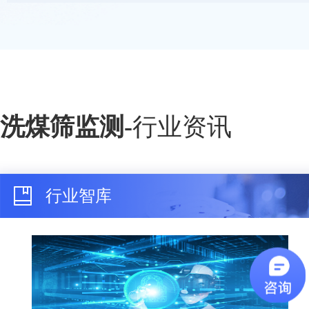
洗煤筛监测
-
行业资讯
行业智库