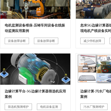
电机监测设备维保-压铸车间设备在线振
忽米5G边缘计算器
动监测应用案例
现电机产线设备实
设备故障诊断
设备故障诊断
减少停机故障
边缘计算平台-5G边缘计算器筛选机应用
边缘计算-污水厂电
案例
案例
筛选机预测维护
电机设备监测
污水厂预测维护