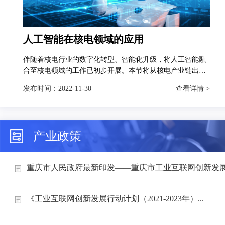
人工智能在核电领域的应用
伴随着核电行业的数字化转型、智能化升级，将人工智能融
合至核电领域的工作已初步开展。本节将从核电产业链出
发，分别对人工智能技术在智慧矿山、智能设计、智能制造
发布时间：
2022-11-30
查看详情 >
和智能运维4个场景下的典型应用进行介绍。
产业政策
重庆市人民政府最新印发——重庆市工业互联网创新发展行
《工业互联网创新发展行动计划（2021-2023年）...