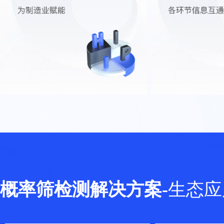
概率筛检测解决方案
-
生态应