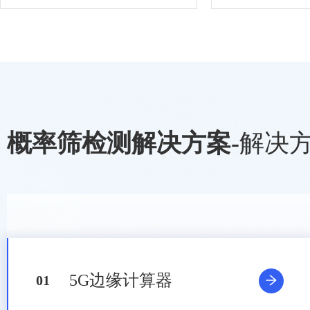
概率筛检测解决方案
-
解决
5G边缘计算器
0
1