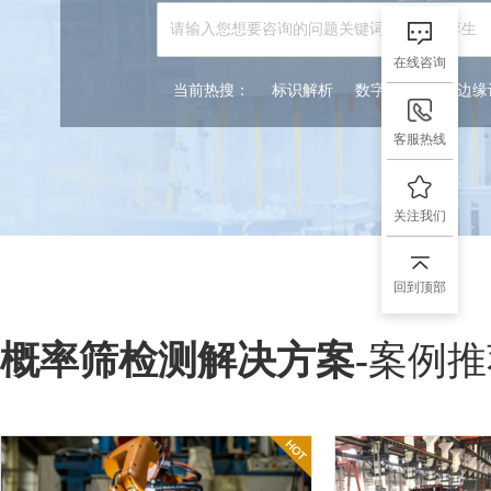
在线咨询
当前热搜：
标识解析
数字孪生
5G边
客服热线
关注我们
回到顶部
概率筛检测解决方案
-
案例推