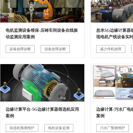
电机监测设备维保-压铸车间设备在线振
忽米5G边缘计算器
动监测应用案例
现电机产线设备实
设备故障诊断
设备故障诊断
减少停机故障
边缘计算平台-5G边缘计算器筛选机应用
边缘计算-污水厂电
案例
案例
筛选机预测维护
电机设备监测
污水厂预测维护