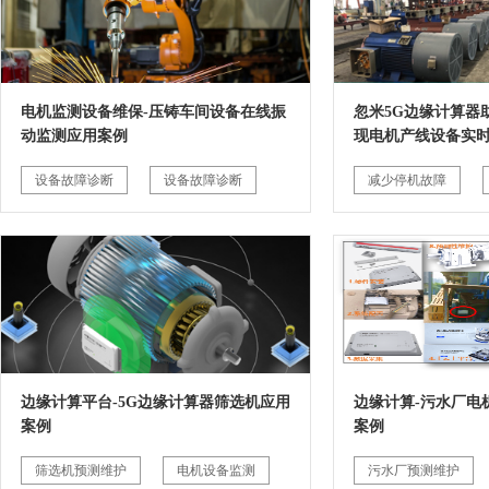
电机监测设备维保-压铸车间设备在线振
忽米5G边缘计算器
动监测应用案例
现电机产线设备实
设备故障诊断
设备故障诊断
减少停机故障
边缘计算平台-5G边缘计算器筛选机应用
边缘计算-污水厂电
案例
案例
筛选机预测维护
电机设备监测
污水厂预测维护