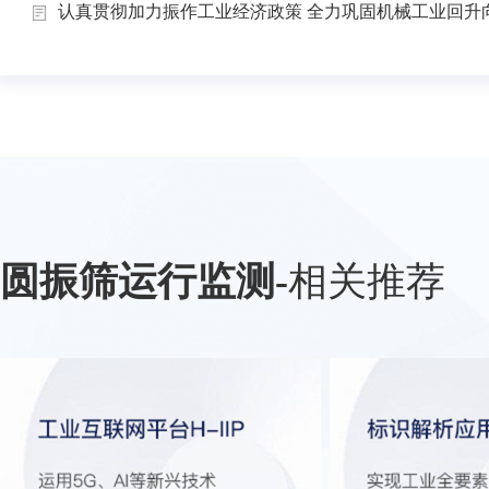
认真贯彻加力振作工业经济政策 全力巩固机械工业回升向.
圆振筛运行监测
-
相关推荐