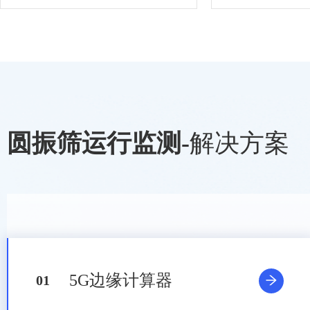
圆振筛运行监测
-
解决方案
5G边缘计算器
0
1