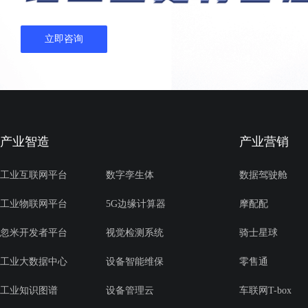
立即咨询
产业智造
产业营销
工业互联网平台
数字孪生体
数据驾驶舱
工业物联网平台
5G边缘计算器
摩配配
忽米开发者平台
视觉检测系统
骑士星球
工业大数据中心
设备智能维保
零售通
工业知识图谱
设备管理云
车联网T-box