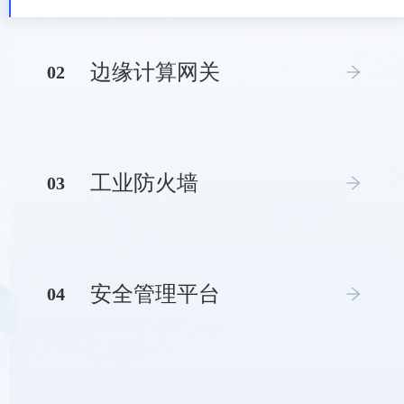
边缘计算网关
0
2
工业防火墙
0
3
安全管理平台
0
4