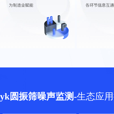
yk圆振筛噪声监测
-
生态应用