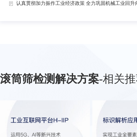
认真贯彻加力振作工业经济政策 全力巩固机械工业回升向.
滚筒筛检测解决方案
-
相关推