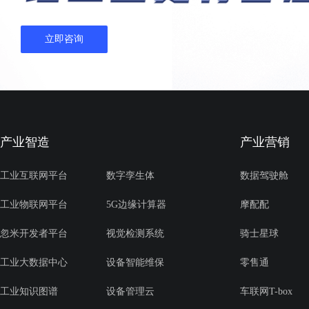
立即咨询
产业智造
产业营销
工业互联网平台
数字孪生体
数据驾驶舱
工业物联网平台
5G边缘计算器
摩配配
忽米开发者平台
视觉检测系统
骑士星球
工业大数据中心
设备智能维保
零售通
工业知识图谱
设备管理云
车联网T-box