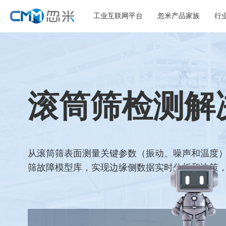
工业互联网平台
忽米产品家族
行
滚筒筛检测解
从滚筒筛表面测量关键参数（振动、噪声和温度）
筛故障模型库，实现边缘侧数据实时分析和决策