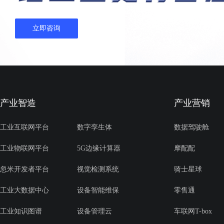
立即咨询
产业智造
产业营销
工业互联网平台
数字孪生体
数据驾驶舱
工业物联网平台
5G边缘计算器
摩配配
忽米开发者平台
视觉检测系统
骑士星球
工业大数据中心
设备智能维保
零售通
工业知识图谱
设备管理云
车联网T-box