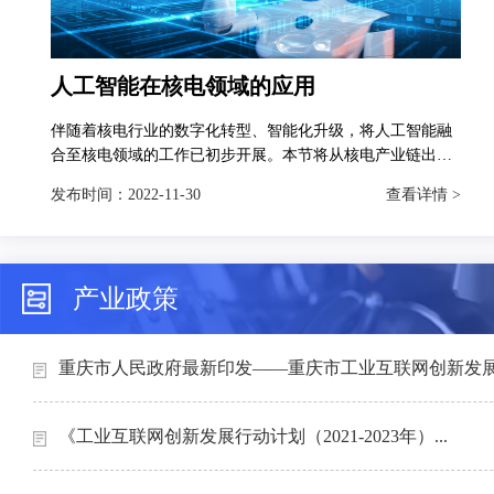
人工智能在核电领域的应用
伴随着核电行业的数字化转型、智能化升级，将人工智能融
合至核电领域的工作已初步开展。本节将从核电产业链出
发，分别对人工智能技术在智慧矿山、智能设计、智能制造
发布时间：
2022-11-30
查看详情 >
和智能运维4个场景下的典型应用进行介绍。
产业政策
重庆市人民政府最新印发——重庆市工业互联网创新发展行
《工业互联网创新发展行动计划（2021-2023年）...