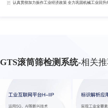
认真贯彻加力振作工业经济政策 全力巩固机械工业回升向.
GTS滚筒筛检测系统
-
相关推