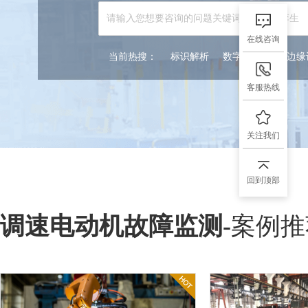
在线咨询
当前热搜：
标识解析
数字孪生
5G边
客服热线
关注我们
回到顶部
调速电动机故障监测
-
案例推