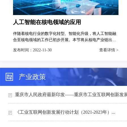
人工智能在核电领域的应用
伴随着核电行业的数字化转型、智能化升级，将人工智能融
合至核电领域的工作已初步开展。本节将从核电产业链出
发，分别对人工智能技术在智慧矿山、智能设计、智能制造
发布时间：
2022-11-30
查看详情 >
和智能运维4个场景下的典型应用进行介绍。
产业政策
重庆市人民政府最新印发——重庆市工业互联网创新发展行
《工业互联网创新发展行动计划（2021-2023年）...