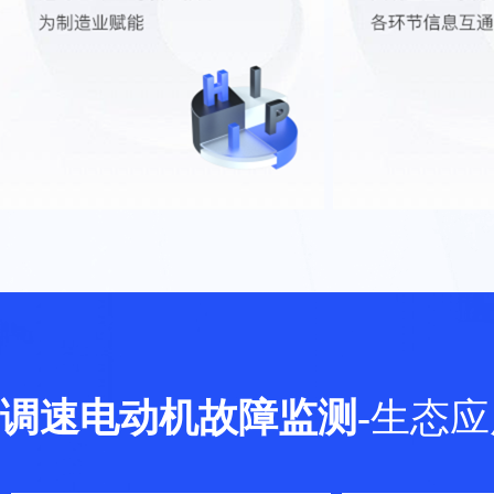
调速电动机故障监测
-
生态应