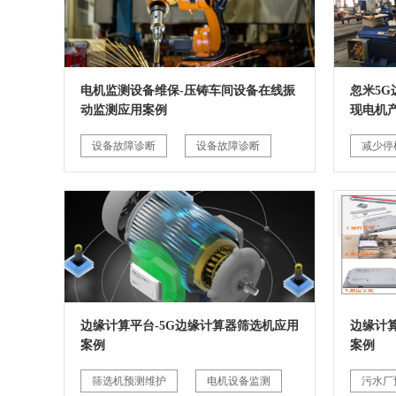
电机监测设备维保-压铸车间设备在线振
忽米5
动监测应用案例
现电机
设备故障诊断
设备故障诊断
减少停
边缘计算平台-5G边缘计算器筛选机应用
边缘计
案例
案例
筛选机预测维护
电机设备监测
污水厂