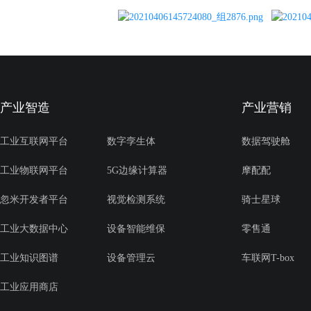
产业智造
产业营销
工业互联网平台
数字孪生体
数据驾驶舱
工业物联网平台
5G边缘计算器
摩配配
忽米开发者平台
视觉检测系统
骑士星球
工业大数据中心
设备智能维保
零售通
工业知识图谱
设备管理云
车联网T-box
工业应用商店