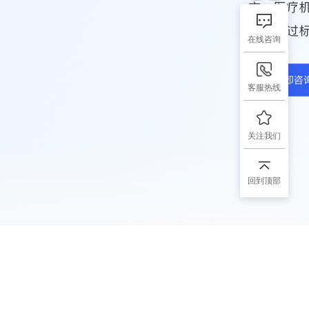
在线咨询
客服热线
关注我们
回到顶部