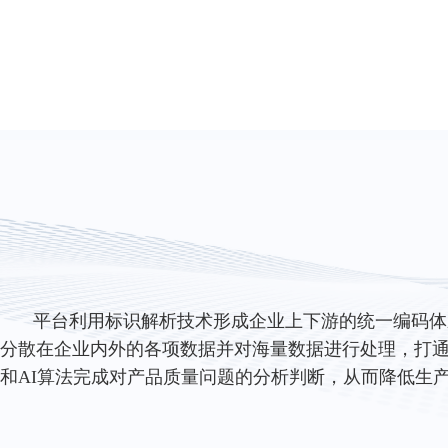
平台利用标识解析技术形成企业上下游的统一编码体
分散在企业内外的各项数据并对海量数据进行处理，打
和AI算法完成对产品质量问题的分析判断，从而降低生