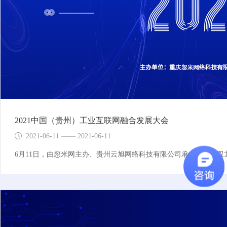
2021中国（贵州）工业互联网融合发展大会
2021-06-11
——
2021-06-11
6月11日，由忽米网主办、贵州云旭网络科技有限公司承办、贵州双